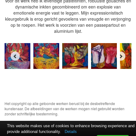
Voor dit werk heb ik levendige pasteltinten, robuuste gouaches en
dynamische inkten gecombineerd om een explosie van
emotionele energie vast te leggen. Mijn expressionistisch
kleurgebruik is erop gericht gevoelens van vreugde en verjonging
op te roepen.
Het werk is voorzien van een passepartout en
aluminium lijst.
Het copyright op alle getoonde werken berust bij de desbetreffende
kunstenaar. De afbeeldingen van de werken mogen niet gebruikt worden
zonder schriftelijke toestemming.
This website makes use of cookies to enhance browsing experience and
provide additional functionality.
Details