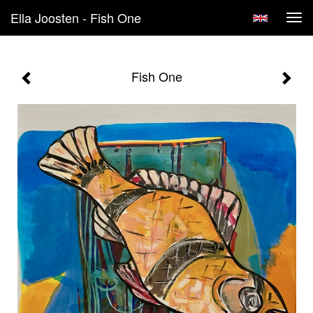
Ella Joosten - Fish One
Tog
navi
Fish One