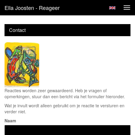
Ella Joosten - Reageer
Tog
navi
Contact
Reacties worden zeer gewaardeerd. Heb je vragen of
opmerkingen, stuur dan een bericht via het formulier hieronder.
Wat je invult wordt alleen gebruikt om je reactie te versturen en
verder niet.
Naam